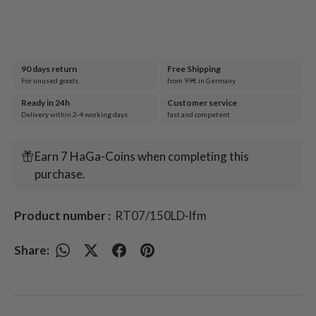
90 days return
Free Shipping
For unused goods
from 99€ in Germany
Ready in 24h
Customer service
Delivery within 2-4 working days
fast and competent
Earn 7 HaGa-Coins when completing this
purchase.
Product number :
RT07/150LD-lfm
Share: