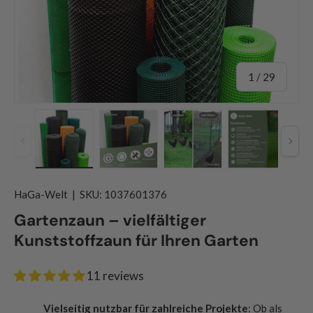
of
1
/
29
Previous
Nex
Load image 1 in gallery view
Load image 2 in gallery view
Load image 3 in gallery
Load image
HaGa-Welt
|
SKU:
1037601376
Gartenzaun – vielfältiger
Kunststoffzaun für Ihren Garten
11 reviews
Vielseitig nutzbar für zahlreiche Projekte
: Ob als