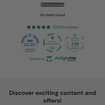
Write a review
No items found
53930 reviews
140
53.9K
Verified by
Discover exciting content and
offers!