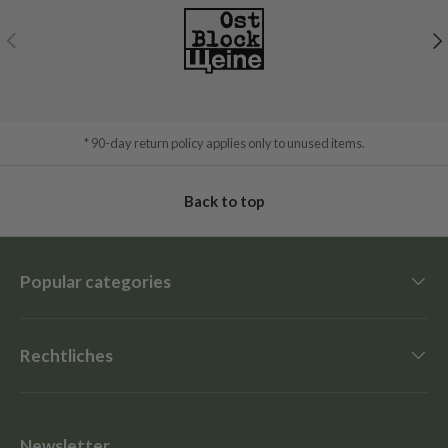
Previous
Ne
* 90-day return policy applies only to unused items.
Back to top
Popular categories
Rechtliches
Newsletter