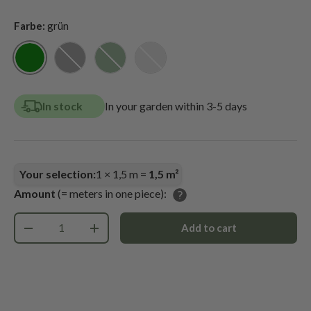
Farbe:
grün
grün
schwarz
dunkelgrün
silber
In stock
In your garden within 3-5 days
Your selection:
1
×
1,5
m =
1,5
m²
Amount
(= meters in one piece):
Qty
Add to cart
-
+