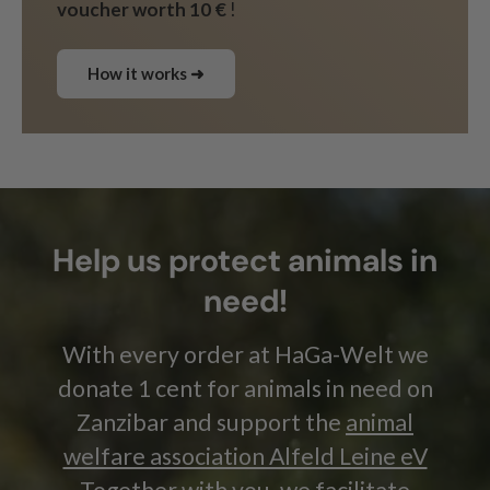
voucher worth 10 €
!
How it works ➜
Help us protect animals in
need!
With every order at HaGa-Welt we
donate 1 cent for animals in need on
Zanzibar and support the
animal
welfare association Alfeld Leine eV
Together with you, we facilitate