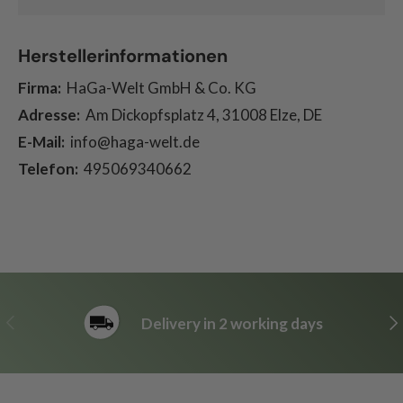
Herstellerinformationen
Firma:
HaGa-Welt GmbH & Co. KG
Adresse:
Am Dickopfsplatz 4, 31008 Elze, DE
E-Mail:
info@haga-welt.de
Telefon:
495069340662
Previous
Ne
Delivery in 2 working days