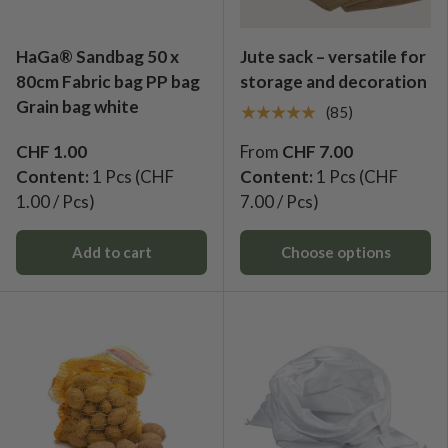
HaGa® Sandbag 50 x
Jute sack – versatile for
80cm Fabric bag PP bag
storage and decoration
Grain bag white
★★★★★
(85)
CHF 1.00
From
CHF 7.00
Content:
1 Pcs
(CHF
Content:
1 Pcs
(CHF
1.00 / Pcs)
7.00 / Pcs)
Add to cart
Choose options