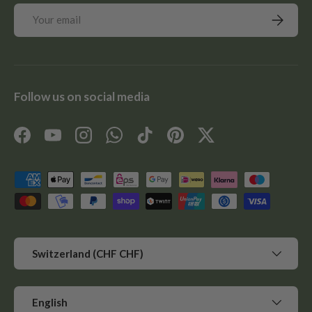
Email
Subscrib
Follow us on social media
Facebook
YouTube
Instagram
WhatsApp
TikTok
Pinterest
Twitter
Payment methods accepted
Country/Region
Switzerland (CHF CHF)
Language
English