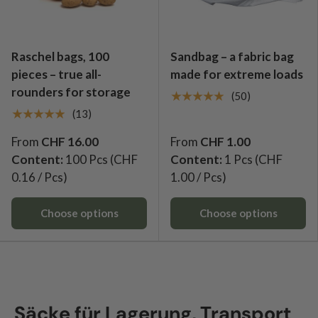
Raschel bags, 100
Sandbag – a fabric bag
pieces – true all-
made for extreme loads
rounders for storage
★★★★★
(50)
★★★★★
(13)
From
CHF 16.00
From
CHF 1.00
Content:
100 Pcs
(CHF
Content:
1 Pcs
(CHF
0.16 / Pcs)
1.00 / Pcs)
Choose options
Choose options
Säcke für Lagerung, Transport