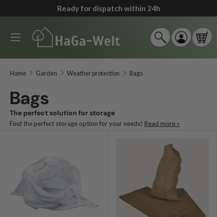
Ready for dispatch within 24h
↵
↵
↵
↵
Zum Inhalt springen
Zum Menü springen
Fußzeile springen
Barrierefreiheits-Widget öffnen
Skip to content
Menu
Search
Log in
Car
Search
Search
Home
Garden
Weather protection
Bags
Bags
The perfect solution for storage
Find the perfect storage option for your needs!
Read more »