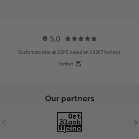
5.0
Customers rate us 5.0/5 based on 63367 reviews.
Verified
Our partners
Previous
Ne