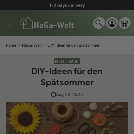
1-2 days delivery
↵
↵
↵
↵
Zum Inhalt springen
Zum Menü springen
Fußzeile springen
Barrierefreiheits-Widget öffnen
Skip to content
Menu
Search
Log in
Car
Search
Search
Home
HaGa-Welt
DIY-Ideen für den Spätsommer
HaGa-Welt
DIY-Ideen für den
Spätsommer
Aug 22, 2025