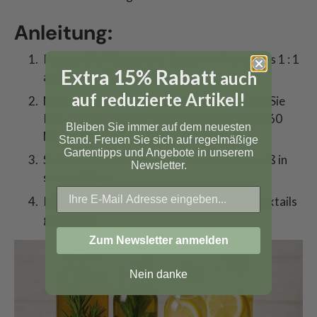
Anleitung:
Kochen Sie Wasser und Zucker im Verhältnis 1 : 1
Extra 15% Rabatt
auch
auf, bis der Zucker gelöst ist.
auf reduzierte Artikel!
Nehmen Sie den Topf vom Herd und lassen Sie
Kräuterzweige oder Zitronenscheiben 30–60
Bleiben Sie immer auf dem neuesten
Minuten ziehen.
Stand. Freuen Sie sich auf regelmäßige
Gartentipps und Angebote in unserem
Seihen Sie den Sirup ab und füllen Sie ihn heiß in
Newsletter.
sterile Gläser.
Kühl lagern und in Mineralwasser oder Cocktails
genießen.
Zum Newsletter anmelden
Nein danke