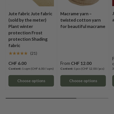
Jute fabric Jute fabric
Macrame yarn –
(sold by the meter)
twisted cotton yarn
Plant winter
for beautiful macrame
protection Frost
protection Shading
fabric
★★★★★
(21)
CHF 6.00
From
CHF 12.00
C
Content:
1 sqm
(CHF 6.00 / sqm)
Content:
1 pcs
(CHF 12.00 / pcs)
3
Choose options
Choose options