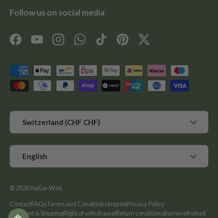
Follow us on social media
Facebook
YouTube
Instagram
WhatsApp
TikTok
Pinterest
Twitter
Payment methods accepted
Country/Region
Switzerland (CHF CHF)
Language
English
© 2026
HaGa-Welt
.
Contact
FAQs
Terms and Conditions
Imprint
Privacy Policy
Payment & Shipping
Right of withdrawal
Return conditions
Barrierefreiheit