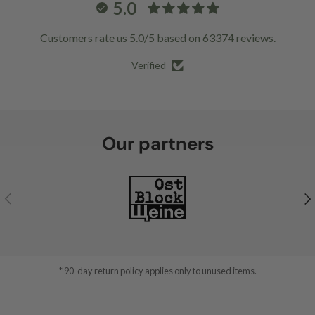
5.0
Customers rate us 5.0/5 based on 63374 reviews.
Verified
Our partners
Previous
Ne
* 90-day return policy applies only to unused items.