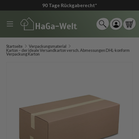
90 Tage Rückgaberecht
*
↵
↵
↵
↵
Zum Inhalt springen
Zum Menü springen
Fußzeile springen
Barrierefreiheits-Widget öffnen
Direkt zum Inhalt
Menü
Suche
Einloggen
Ein
Suchen
Suchen
Startseite
Verpackungsmaterial
Karton – der ideale Versandkarton versch. Abmessungen DHL-konform
Verpackung Karton