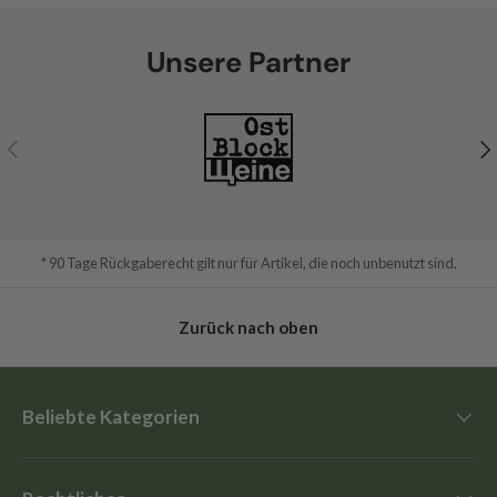
Unsere Partner
Vorherige
Nä
* 90 Tage Rückgaberecht gilt nur für Artikel, die noch unbenutzt sind.
Zurück nach oben
Beliebte Kategorien