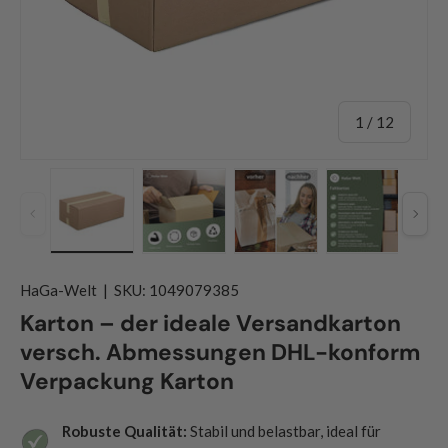
von
1
/
12
Vorherige
Näch
Bild 1 in Galerieansicht laden
Bild 2 in Galerieansicht laden
Bild 3 in Galerieansicht
Bild 4 in G
HaGa-Welt
|
SKU:
1049079385
Karton – der ideale Versandkarton
versch. Abmessungen DHL-konform
Verpackung Karton
Robuste Qualität:
Stabil und belastbar, ideal für