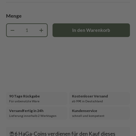
Menge
Anzahl
In den Warenkorb
-
+
90 Tage Rückgabe
Kostenloser Versand
Für unbenutzte Ware
ab 99€ in Deutschland
Versandfertig in 24h
Kundenservice
Lieferung innerhalb 2 Werktagen
schnell und kompetent
6 HaGa-Coins verdienen für den Kauf dieses