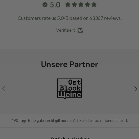
5.0
Customers rate us 5.0/5 based on 63367 reviews.
Verifiziert
Unsere Partner
Vorherige
Nä
* 90 Tage Rückgaberecht gilt nur für Artikel, die noch unbenutzt sind.
Zurück nach oben