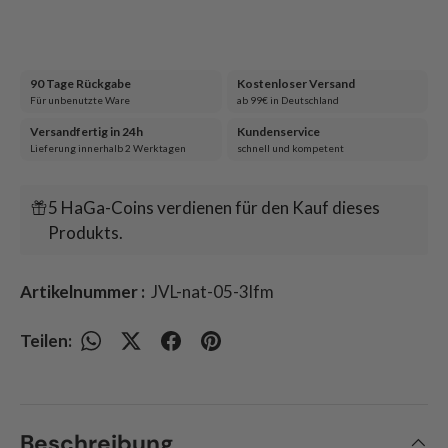
90 Tage Rückgabe
Kostenloser Versand
Für unbenutzte Ware
ab 99€ in Deutschland
Versandfertig in 24h
Kundenservice
Lieferung innerhalb 2 Werktagen
schnell und kompetent
5 HaGa-Coins verdienen für den Kauf dieses
Produkts.
Artikelnummer :
JVL-nat-05-3lfm
Teilen:
Beschreibung