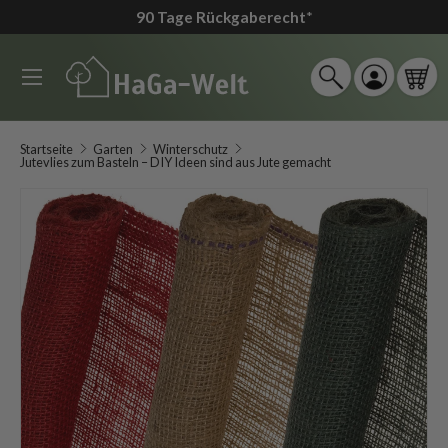
90 Tage Rückgaberecht
*
↵
↵
↵
↵
Zum Inhalt springen
Zum Menü springen
Fußzeile springen
Barrierefreiheits-Widget öffnen
Direkt zum Inhalt
Menü
Suche
Einloggen
Ein
Suchen
Suchen
Startseite
Garten
Winterschutz
Jutevlies zum Basteln – DIY Ideen sind aus Jute gemacht