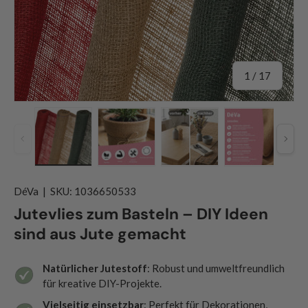
von
1
/
17
Vorherige
Näch
Bild 1 in Galerieansicht laden
Bild 2 in Galerieansicht laden
Bild 3 in Galerieansicht
Bild 4 in G
DéVa
|
SKU:
1036650533
Jutevlies zum Basteln – DIY Ideen
sind aus Jute gemacht
Natürlicher Jutestoff
: Robust und umweltfreundlich
für kreative DIY-Projekte.
Vielseitig einsetzbar
: Perfekt für Dekorationen,