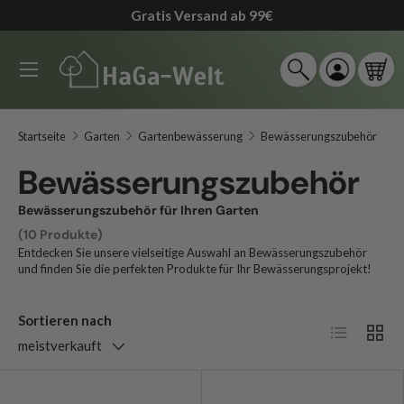
Gratis Versand ab 99€
↵
↵
↵
↵
Zum Inhalt springen
Zum Menü springen
Fußzeile springen
Barrierefreiheits-Widget öffnen
Direkt zum Inhalt
Menü
Suche
Einloggen
Ein
Suchen
Suchen
Startseite
Garten
Gartenbewässerung
Bewässerungszubehör
Bewässerungszubehör
Bewässerungszubehör für Ihren Garten
(10 Produkte)
Entdecken Sie unsere vielseitige Auswahl an Bewässerungszubehör
und finden Sie die perfekten Produkte für Ihr Bewässerungsprojekt!
Sortieren nach
Produktlis
Produ
meistverkauft