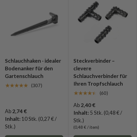
Schlauchhaken - idealer
Steckverbinder –
Bodenanker für den
clevere
Gartenschlauch
Schlauchverbinder für
Ihren Tropfschlauch
★★★★★
(307)
★★★★★
(60)
Ab
2,40 €
Ab
2,74 €
Inhalt:
5 Stk.
(0,48 € /
Inhalt:
10 Stk.
(0,27 € /
Stk.)
Stk.)
Grundpreis
0,48 €
/
item