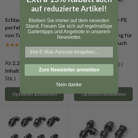
auf reduzierte Artikel!
Schlauchhalter – die
Verschraubung für PE
Bleiben Sie immer auf dem neuesten
Stand. Freuen Sie sich auf regelmäßige
perfekte Aufhängung
Rohr - sichere
Gartentipps und Angebote in unserem
von Tropfschläuchen
Schlauchverbindung für
Newsletter.
Ihren Gartenschlauch
★★★★★
(1)
Ab
1,39 €
Ab
2,26 €
Inhalt:
1 Stk.
(1,39 € /
Zum Newsletter anmelden
Inhalt:
10 Stk.
(0,22 € /
Stk.)
Stk.)
Grundpreis
1,39 €
/
item
Nein danke
Optionen auswählen
Optionen auswählen