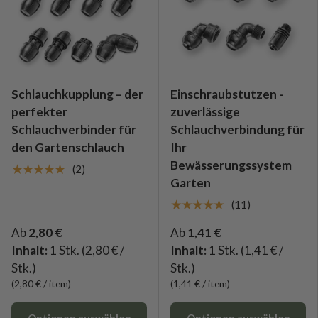
Schlauchkupplung – der
Einschraubstutzen -
perfekter
zuverlässige
Schlauchverbinder für
Schlauchverbindung für
den Gartenschlauch
Ihr
Bewässerungssystem
★★★★★
(2)
Garten
★★★★★
(11)
Ab
2,80 €
Ab
1,41 €
Inhalt:
1 Stk.
(2,80 € /
Inhalt:
1 Stk.
(1,41 € /
Stk.)
Stk.)
Grundpreis
Grundpreis
2,80 €
/
item
1,41 €
/
item
Optionen auswählen
Optionen auswählen