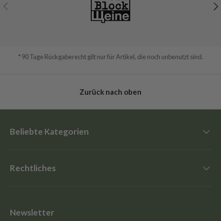
Vorherige
Nä
* 90 Tage Rückgaberecht gilt nur für Artikel, die noch unbenutzt sind.
Zurück nach oben
Beliebte Kategorien
Rechtliches
Newsletter