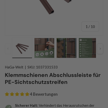
von
1
/
10
Vorherige
Näch
Bild 1 in Galerieansicht laden
Bild 2 in Galerieansicht laden
Bild 3 in Galerieansicht
Bild 4 in G
HaGa-Welt
|
SKU:
1037331533
Klemmschienen Abschlussleiste für
PE-Sichtschutzstreifen
4 Bewertungen
Sicherer Halt:
Verhindert das Herausrutschen der