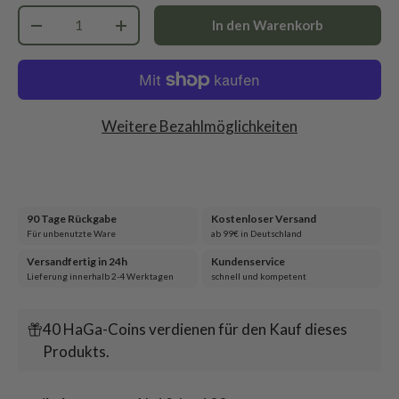
Anzahl
In den Warenkorb
-
+
Weitere Bezahlmöglichkeiten
90 Tage Rückgabe
Kostenloser Versand
Für unbenutzte Ware
ab 99€ in Deutschland
Versandfertig in 24h
Kundenservice
Lieferung innerhalb 2-4 Werktagen
schnell und kompetent
40 HaGa-Coins verdienen für den Kauf dieses
Produkts.