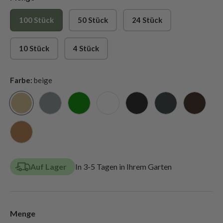
100 Stück
50 Stück
24 Stück
10 Stück
4 Stück
Farbe:
beige
beige
silbergrau
grün
weiß
schwarz
anthrazit
dunkelb
hellbraun
Auf Lager
In 3-5 Tagen in Ihrem Garten
Menge