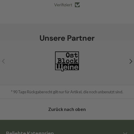
Verifiziert
Unsere Partner
Vorherige
Nä
* 90 Tage Rückgaberecht gilt nur für Artikel, die noch unbenutzt sind.
Zurück nach oben
Beliebte Kategorien