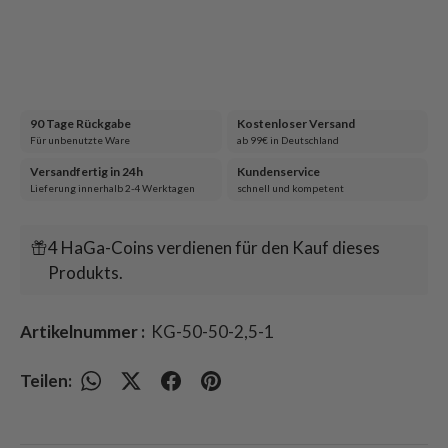
90 Tage Rückgabe
Kostenloser Versand
Für unbenutzte Ware
ab 99€ in Deutschland
Versandfertig in 24h
Kundenservice
Lieferung innerhalb 2-4 Werktagen
schnell und kompetent
4 HaGa-Coins verdienen für den Kauf dieses
Produkts.
Artikelnummer :
KG-50-50-2,5-1
Teilen: