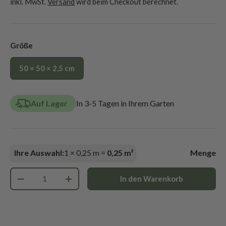
inkl. MwSt.
Versand
wird beim Checkout berechnet.
Größe
50 × 50 × 2,5 cm
Auf Lager
In 3-5 Tagen in Ihrem Garten
Ihre Auswahl:
1
×
0,25
m =
0,25
m²
Menge
Anzahl
In den Warenkorb
-
+