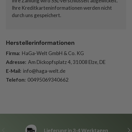
Ihre Zahlung wird SSL-verschlüsselt abgewickelt.
Ihre Kreditkarteninformationen werden nicht
durch uns gespeichert.
Herstellerinformationen
Firma:
HaGa-Welt GmbH & Co. KG
Adresse:
Am Dickopfsplatz 4, 31008 Elze, DE
E-Mail:
info@haga-welt.de
Telefon:
00495069340662
Vorherige
Nä
Lieferung in 3-4 Werktagen