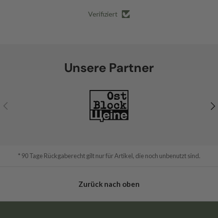
Verifiziert
Unsere Partner
Vorherige
Nä
* 90 Tage Rückgaberecht gilt nur für Artikel, die noch unbenutzt sind.
Zurück nach oben