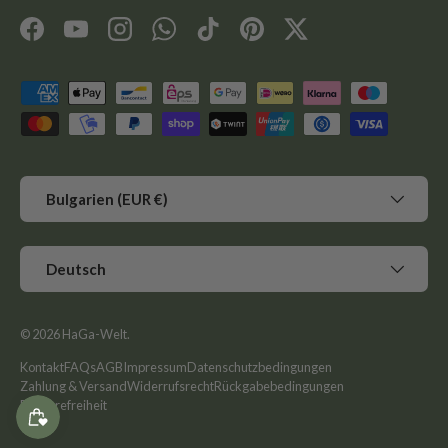
Facebook
YouTube
Instagram
WhatsApp
TikTok
Pinterest
Twitter
Zahlungsmethoden
Land/Region
Bulgarien (EUR €)
Sprache
Deutsch
© 2026
HaGa-Welt
.
Kontakt
FAQs
AGB
Impressum
Datenschutzbedingungen
Zahlung & Versand
Widerrufsrecht
Rückgabebedingungen
Barrierefreiheit