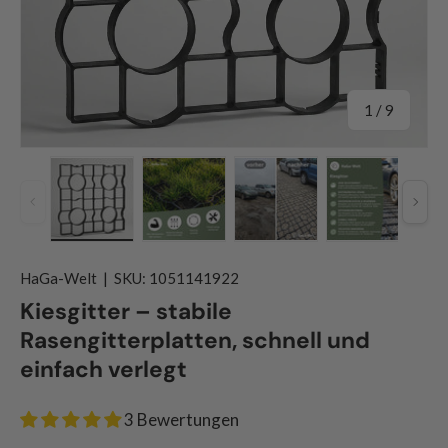
von
1
/
9
Vorherige
Näch
Bild 1 in Galerieansicht laden
Bild 2 in Galerieansicht laden
Bild 3 in Galerieansicht
Bild 4 in G
HaGa-Welt
|
SKU:
1051141922
Kiesgitter – stabile
Rasengitterplatten, schnell und
einfach verlegt
3 Bewertungen