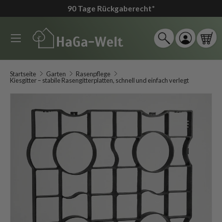
90 Tage Rückgaberecht
*
↵
↵
↵
↵
Zum Inhalt springen
Zum Menü springen
Fußzeile springen
Barrierefreiheits-Widget öffnen
Direkt zum Inhalt
Menü
Suche
Einloggen
Ein
Suchen
Suchen
Startseite
Garten
Rasenpflege
Kiesgitter – stabile Rasengitterplatten, schnell und einfach verlegt