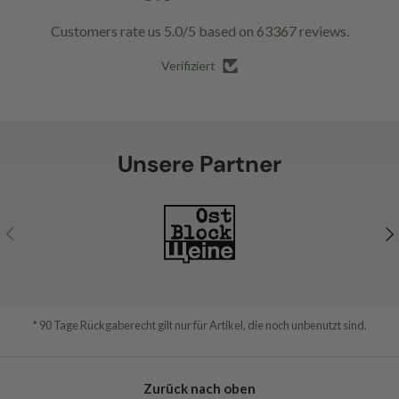
Customers rate us 5.0/5 based on 63367 reviews.
Verifiziert
Unsere Partner
Vorherige
Nä
* 90 Tage Rückgaberecht gilt nur für Artikel, die noch unbenutzt sind.
Zurück nach oben