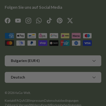
Folgen Sie uns auf Social Media
Facebook
YouTube
Instagram
WhatsApp
TikTok
Pinterest
Twitter
Zahlungsmethoden
Land/Region
Bulgarien (EUR €)
Sprache
Deutsch
© 2026
HaGa-Welt
.
Kontakt
FAQs
AGB
Impressum
Datenschutzbedingungen
Zahlung & Versand
Widerrufsrecht
Rückgabebedingungen