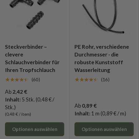
Steckverbinder –
PE Rohr, verschiedene
clevere
Durchmesser - die
Schlauchverbinder für
robuste Kunststoff
Ihren Tropfschlauch
Wasserleitung
★★★★★
★★★★★
(60)
(16)
Ab
2,42 €
Inhalt:
5 Stk.
(0,48 € /
Ab
0,89 €
Stk.)
Inhalt:
1 m
(0,89 € / m)
Grundpreis
0,48 €
/
item
Optionen auswählen
Optionen auswählen