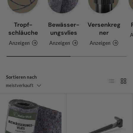
Tropf­
Bewässer­
Versenkreg
schläuche
ungs­­­vlies
ner
A
Anzeigen
Anzeigen
Anzeigen
Sortieren nach
Produktlis
Produ
meistverkauft