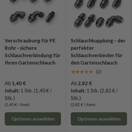
Verschraubung für PE
Schlauchkupplung – der
Rohr - sichere
perfekter
Schlauchverbindung für
Schlauchverbinder für
Ihren Gartenschlauch
den Gartenschlauch
★★★★★
(2)
Ab
1,40 €
Ab
2,82 €
Inhalt:
1 Stk.
(1,40 € /
Inhalt:
1 Stk.
(2,82 € /
Stk.)
Stk.)
Grundpreis
Grundpreis
1,40 €
/
item
2,82 €
/
item
Optionen auswählen
Optionen auswählen