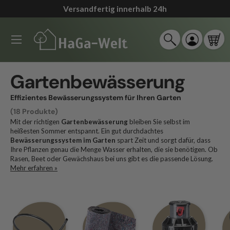
90 Tage Rückgaberecht
*
↵
↵
↵
↵
Zum Inhalt springen
Zum Menü springen
Fußzeile springen
Barrierefreiheits-Widget öffnen
Direkt zum Inhalt
Menü
Suche
Einloggen
Ein
Suchen
Suchen
Gartenbewässerung
Effizientes Bewässerungssystem für Ihren Garten
(18 Produkte)
Mit der richtigen
Gartenbewässerung
bleiben Sie selbst im
heißesten Sommer entspannt. Ein gut durchdachtes
Bewässerungssystem im Garten
spart Zeit und sorgt dafür, dass
Ihre Pflanzen genau die Menge Wasser erhalten, die sie benötigen. Ob
Rasen, Beet oder Gewächshaus bei uns gibt es die passende Lösung.
Mehr erfahren »