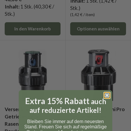
Inhalt:
1 Stk.
(1,42 € /
Inhalt:
1 Stk.
(40,30 € /
Stk.)
Stk.)
Grundpreis
1,42 €
/
item
In den Warenkorb
Optionen auswählen
Extra 15% Rabatt
auch
auf reduzierte Artikel!
Versenkregner 5004+
Versenkregner Mini Pro
Getrieberegner
Getrieberegner
Bleiben Sie immer auf dem neuesten
Rasensprenger
Rasensprenger
Stand. Freuen Sie sich auf regelmäßige