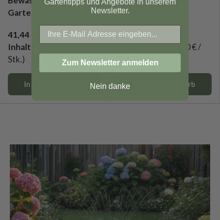
Bewässerung für
Bewässerung für
Gartentipps und Angebote in unserem
Newsletter.
Garten
Garten
41,44 €
32,70 €
Inhalt:
1 Stk.
(41,44 € /
Inhalt:
1 Stk.
(32,70 € /
Stk.)
Stk.)
Zum Newsletter anmelden
In den Warenkorb
In den Warenkorb
Nein danke