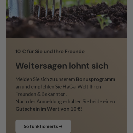
10 € für Sie und Ihre Freunde
Weitersagen lohnt sich
Melden Sie sich zu unserem
Bonusprogramm
an und empfehlen Sie HaGa-Welt Ihren
Freunden & Bekannten.
Nach der Anmeldung erhalten Sie beide einen
Gutschein im Wert von 10 €
!
So funktionierts ➜