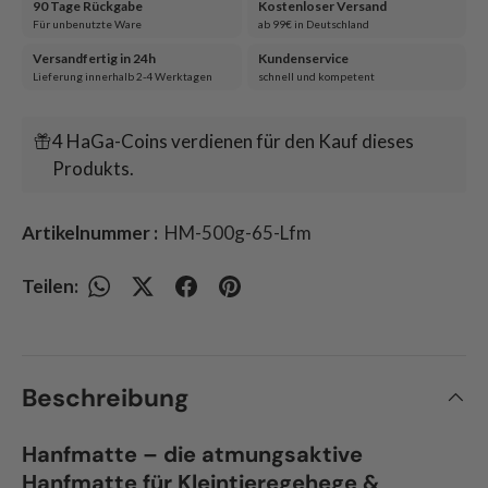
90 Tage Rückgabe
Kostenloser Versand
Für unbenutzte Ware
ab 99€ in Deutschland
Versandfertig in 24h
Kundenservice
Lieferung innerhalb 2-4 Werktagen
schnell und kompetent
4 HaGa-Coins verdienen für den Kauf dieses
Produkts.
Artikelnummer :
HM-500g-65-Lfm
Teilen:
Beschreibung
Hanfmatte – die atmungsaktive
Hanfmatte für Kleintieregehege &