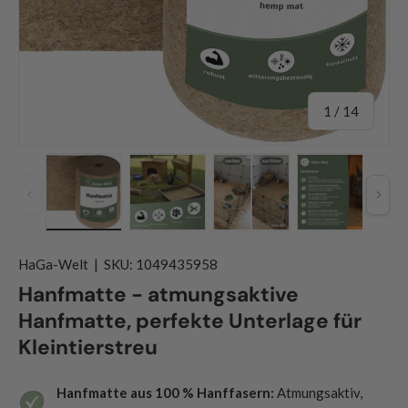
von
1
/
14
Vorherige
Näch
Bild 1 in Galerieansicht laden
Bild 2 in Galerieansicht laden
Bild 3 in Galerieansicht
Bild 4 in G
HaGa-Welt
|
SKU:
1049435958
Hanfmatte - atmungsaktive
Hanfmatte, perfekte Unterlage für
Kleintierstreu
Hanfmatte aus 100 % Hanffasern:
Atmungsaktiv,