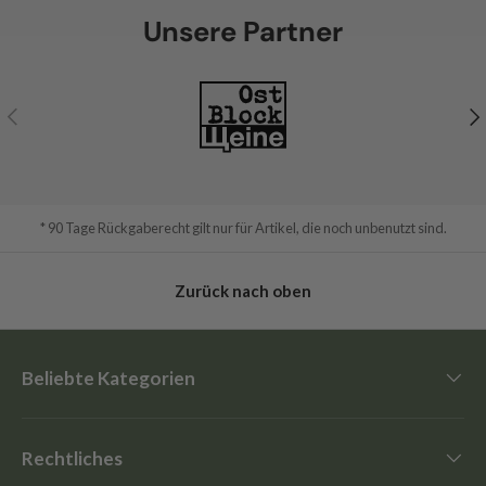
Unsere Partner
Vorherige
Nä
* 90 Tage Rückgaberecht gilt nur für Artikel, die noch unbenutzt sind.
Zurück nach oben
Beliebte Kategorien
Rechtliches