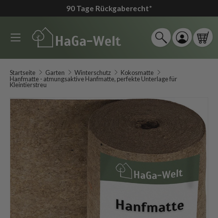
90 Tage Rückgaberecht
*
↵
↵
↵
↵
Zum Inhalt springen
Zum Menü springen
Fußzeile springen
Barrierefreiheits-Widget öffnen
Direkt zum Inhalt
Menü
Suche
Einloggen
Ein
Suchen
Suchen
Startseite
Garten
Winterschutz
Kokosmatte
Hanfmatte - atmungsaktive Hanfmatte, perfekte Unterlage für
Kleintierstreu