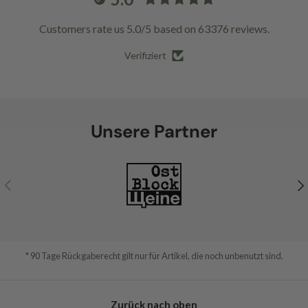
Customers rate us 5.0/5 based on 63376 reviews.
Verifiziert
Unsere Partner
Vorherige
Nä
* 90 Tage Rückgaberecht gilt nur für Artikel, die noch unbenutzt sind.
Zurück nach oben