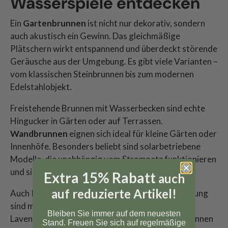
Wasserspiele entdecken
Ein
Gartenbrunnen
ist nicht nur dekorativ, sondern
auch akustisch ein Gewinn. Das gleichmäßige
Plätschern wirkt entspannend und überdeckt störende
Geräusche aus der Umgebung. Es gibt viele Varianten –
vom klassischen Steinbrunnen bis zum modernen
Edelstahlobjekt.
Freistehende Brunnen mit Wasserbecken sind echte
Hingucker in Gärten oder auf Terrassen.
Wandbrunnen
eignen sich ideal für kleine Gärten oder
Innenhöfe. Besonders beliebt sind solarbetriebene
Modelle, die unabhängig vom Stromnetz funktionieren
und sich einfach aufstellen lassen.
Extra 15% Rabatt
auch
auf reduzierte Artikel!
Auch Kombinationen mit Pflanzen oder Beleuchtung
sind möglich – etwa ein
Springbrunnen
zwischen
Bleiben Sie immer auf dem neuesten
Lavendelstauden oder ein beleuchteter Wandbrunnen
Stand. Freuen Sie sich auf regelmäßige