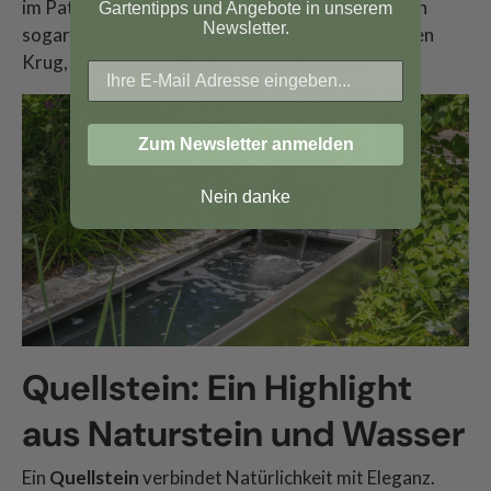
im Patio-Stil. Wer es besonders kreativ mag, kann
Gartentipps und Angebote in unserem
Newsletter.
sogar ein individuelles Wasserspiel mit einem alten
Krug, Bambusrohren oder Glas gestalten.
Zum Newsletter anmelden
Nein danke
Quellstein: Ein Highlight
aus Naturstein und Wasser
Ein
Quellstein
verbindet Natürlichkeit mit Eleganz.