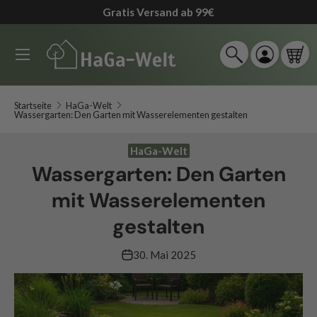
90 Tage Rückgaberecht
*
↵
↵
↵
↵
Zum Inhalt springen
Zum Menü springen
Fußzeile springen
Barrierefreiheits-Widget öffnen
Direkt zum Inhalt
Menü
Suche
Einloggen
Ein
Suchen
Suchen
Startseite
HaGa-Welt
Wassergarten: Den Garten mit Wasserelementen gestalten
HaGa-Welt
Wassergarten: Den Garten
mit Wasserelementen
gestalten
30. Mai 2025