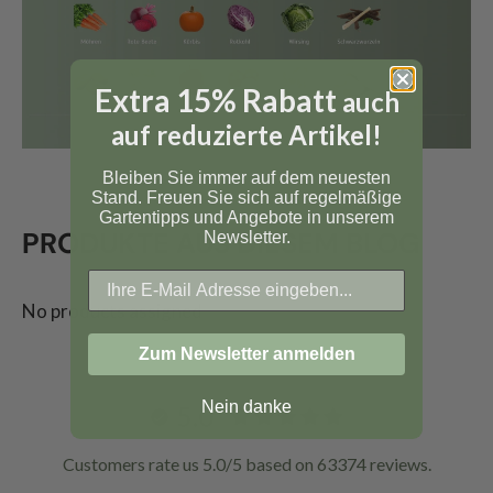
Extra 15% Rabatt
auch
auf reduzierte Artikel!
Bleiben Sie immer auf dem neuesten
Stand. Freuen Sie sich auf regelmäßige
Gartentipps und Angebote in unserem
PRODUKTE AUS DIESEM BLOG
Newsletter.
No products assigned
Zum Newsletter anmelden
Nein danke
5.0
Customers rate us 5.0/5 based on 63374 reviews.