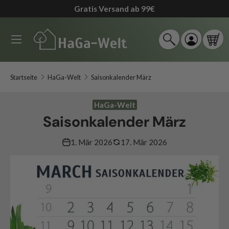
Gratis Versand ab 99€
↵
↵
↵
↵
Zum Inhalt springen
Zum Menü springen
Fußzeile springen
Barrierefreiheits-Widget öffnen
Direkt zum Inhalt
Menü
Suche
Einloggen
Ein
Suchen
Suchen
Startseite
HaGa-Welt
Saisonkalender März
HaGa-Welt
Saisonkalender März
1. Mär 2026
17. Mär 2026