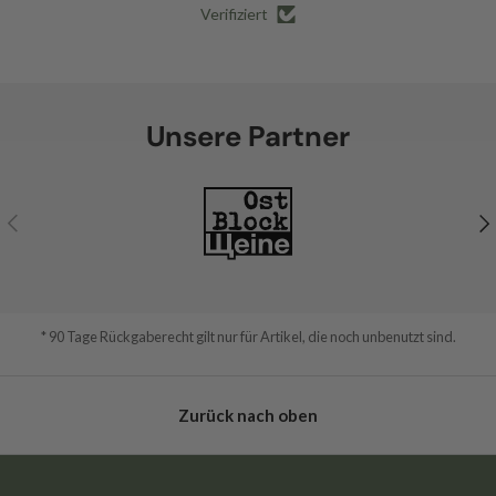
Verifiziert
Unsere Partner
Vorherige
Nä
* 90 Tage Rückgaberecht gilt nur für Artikel, die noch unbenutzt sind.
Zurück nach oben