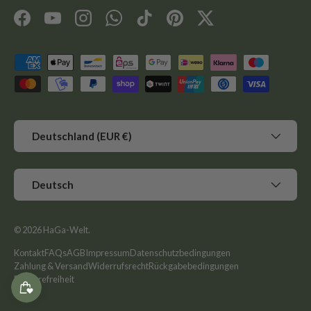
Facebook
YouTube
Instagram
WhatsApp
TikTok
Pinterest
Twitter
Zahlungsmethoden
Land/Region
Deutschland (EUR €)
Sprache
Deutsch
© 2026
HaGa-Welt
.
Kontakt
FAQs
AGB
Impressum
Datenschutzbedingungen
Zahlung & Versand
Widerrufsrecht
Rückgabebedingungen
Barrierefreiheit