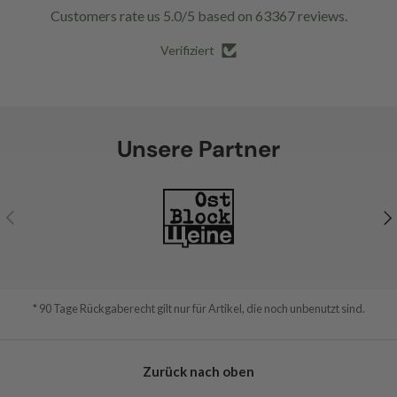
Customers rate us 5.0/5 based on 63367 reviews.
Verifiziert
Unsere Partner
Vorherige
Nä
* 90 Tage Rückgaberecht gilt nur für Artikel, die noch unbenutzt sind.
Zurück nach oben