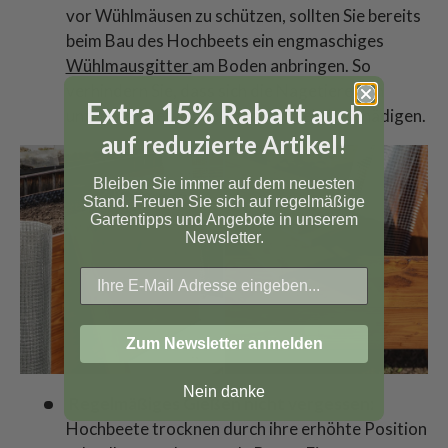
vor Wühlmäusen zu schützen, sollten Sie bereits
beim Bau des Hochbeets ein engmaschiges
Wühlmausgitter
am Boden anbringen. So
verhindern Sie, dass sich die Nagetiere von
Extra 15% Rabatt
auch
unten ins Beet graben und Wurzeln beschädigen.
auf reduzierte Artikel!
Bleiben Sie immer auf dem neuesten
Stand. Freuen Sie sich auf regelmäßige
Gartentipps und Angebote in unserem
Newsletter.
Zum Newsletter anmelden
Nein danke
Regelmäßiges Gießen nicht vergessen:
Hochbeete trocknen durch ihre erhöhte Position