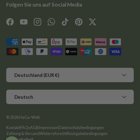
Folgen Sie uns auf Social Media
Facebook
YouTube
Instagram
WhatsApp
TikTok
Pinterest
Twitter
Zahlungsmethoden
Land/Region
Deutschland (EUR €)
Sprache
Deutsch
© 2026
HaGa-Welt
.
Kontakt
FAQs
AGB
Impressum
Datenschutzbedingungen
Zahlung & Versand
Widerrufsrecht
Rückgabebedingungen
Barrierefreiheit