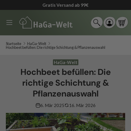
90 Tage Rückgaberecht
*
↵
↵
↵
↵
Zum Inhalt springen
Zum Menü springen
Fußzeile springen
Barrierefreiheits-Widget öffnen
Direkt zum Inhalt
Menü
Suche
Einloggen
Ein
Suchen
Suchen
Startseite
HaGa-Welt
Hochbeet befüllen: Die richtige Schichtung & Pflanzenauswahl
HaGa-Welt
Hochbeet befüllen: Die
richtige Schichtung &
Pflanzenauswahl
6. Mär 2025
16. Mär 2026