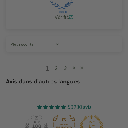
100.0
Vérifié
Sort by
1
2
3
Avis dans d'autres langues
53930 avis
140