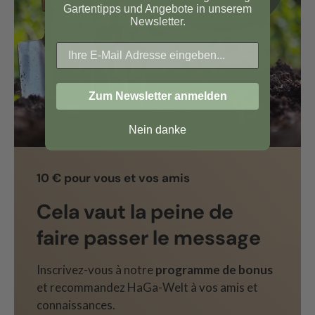
Gartentipps und Angebote in unserem
Newsletter.
Zum Newsletter anmelden
Nein danke
10 € pour vous et vos amis
Cela vaut la peine de
faire passer le message
Inscrivez-vous à notre
programme de bonus
et recommandez HaGa-Welt à vos amis et
connaissances.