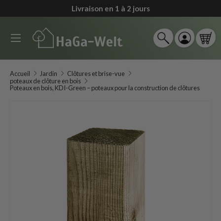
Livraison en 1 à 2 jours
↵
↵
↵
↵
Zum Inhalt springen
Zum Menü springen
Fußzeile springen
Barrierefreiheits-Widget öffnen
Aller au contenu
Menu
Recherche
Se connec
Pan
Recherche
Rechercher
Accueil
Jardin
Clôtures et brise-vue
poteaux de clôture en bois
Poteaux en bois, KDI-Green – poteaux pour la construction de clôtures