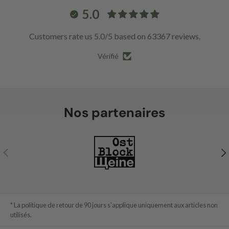
5.0
Customers rate us 5.0/5 based on 63367 reviews.
Vérifié
Nos partenaires
Précédent
Sui
* La politique de retour de 90 jours s'applique uniquement aux articles non
utilisés.