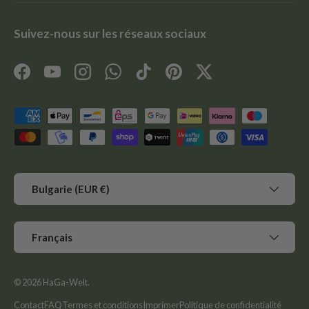
Suivez-nous sur les réseaux sociaux
Facebook
YouTube
Instagram
WhatsApp
TikTok
Pinterest
Twitter
Moyens de paiement acceptés
Pays
Bulgarie (EUR €)
Langue
Français
© 2026
HaGa-Welt
.
Contact
FAQ
Termes et conditions
Imprimer
Politique de confidentialité