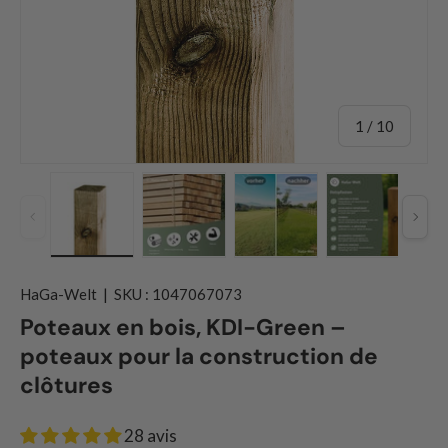
de
1
/
10
Précédent
Suiv
Charger l’image 1 dans la vue de galerie
Charger l’image 2 dans la vue de ga
Charger l’image 3 dans 
Charger l’
HaGa-Welt
|
SKU :
1047067073
Poteaux en bois, KDI-Green –
poteaux pour la construction de
clôtures
28 avis