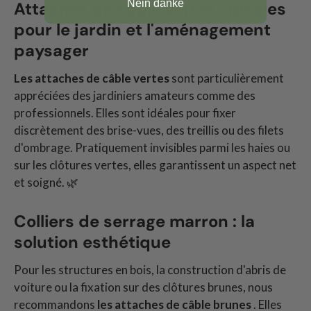
Nein danke
Attaches de câble vertes : Idéales
pour le jardin et l'aménagement
paysager
Les attaches de câble vertes
sont particulièrement
appréciées des jardiniers amateurs comme des
professionnels. Elles sont idéales pour fixer
discrètement des brise-vues, des treillis ou des filets
d'ombrage. Pratiquement invisibles parmi les haies ou
sur les clôtures vertes, elles garantissent un aspect net
et soigné. 🌿
Colliers de serrage marron : la
solution esthétique
Pour les structures en bois, la construction d'abris de
voiture ou la fixation sur des clôtures brunes, nous
recommandons
les attaches de câble brunes
. Elles