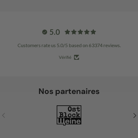
5.0
Customers rate us 5.0/5 based on 63374 reviews.
Vérifié
Nos partenaires
Précédent
Sui