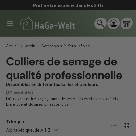
Politique de retour de 90 jours
*
↵
↵
↵
↵
Zum Inhalt springen
Zum Menü springen
Fußzeile springen
Barrierefreiheits-Widget öffnen
Aller au contenu
Menu
Recherche
Se connec
Pan
Recherche
Rechercher
Accueil
Jardin
Accessoires
Serre-câbles
Colliers de serrage de
qualité professionnelle
Disponibles en différentes tailles et couleurs
(10 produits)
Découvrez notre large gamme de serre-câbles et fixez vos filets,
brise-vue et clôtures.
En savoir plus »
Trier par
Liste
Grille
Alphabétique, de A à Z