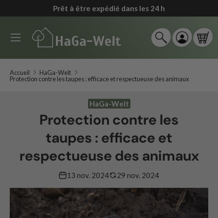
Politique de retour de 90 jours
*
↵
↵
↵
↵
Zum Inhalt springen
Zum Menü springen
Fußzeile springen
Barrierefreiheits-Widget öffnen
Aller au contenu
Menu
Recherche
Se connec
Pan
Recherche
Rechercher
Accueil
HaGa-Welt
Protection contre les taupes : efficace et respectueuse des animaux
HaGa-Welt
Protection contre les
taupes : efficace et
respectueuse des animaux
13 nov. 2024
29 nov. 2024