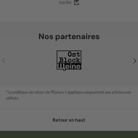
Vérifié
Nos partenaires
Précédent
Sui
* La politique de retour de 90 jours s'applique uniquement aux articles non
utilisés.
Retour en haut