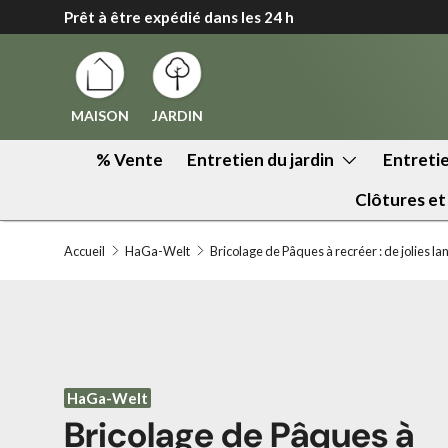
Prêt à être expédié dans les 24 h
↵
↵
↵
↵
Zum Inhalt springen
Zum Menü springen
Fußzeile springen
Barrierefreiheits-Widget öffnen
Aller au contenu
MAISON
JARDIN
% Vente
Entretien du jardin
Entretie
Clôtures et
Accueil
HaGa-Welt
Bricolage de Pâques à recréer : de jolies l
HaGa-Welt
Bricolage de Pâques à