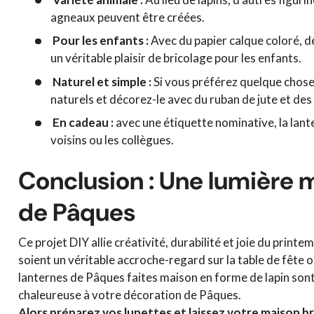
agneaux peuvent être créées.
Pour les enfants :
Avec du papier calque coloré, d
un véritable plaisir de bricolage pour les enfants.
Naturel et simple :
Si vous préférez quelque chose 
naturels et décorez-le avec du ruban de jute et des
En cadeau :
avec une étiquette nominative, la lante
voisins ou les collègues.
Conclusion : Une lumière 
de Pâques
Ce projet DIY allie créativité, durabilité et joie du prin
soient un véritable accroche-regard sur la table de fête 
lanternes de Pâques faites maison en forme de lapin sont
chaleureuse à votre décoration de Pâques.
Alors préparez vos lunettes et laissez votre maison br