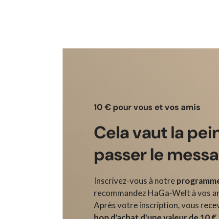
10 € pour vous et vos amis
Cela vaut la pei
passer le mess
Inscrivez-vous à notre
programme
recommandez HaGa-Welt à vos ami
Après votre inscription, vous rece
bon d'achat d'une valeur de 10 €