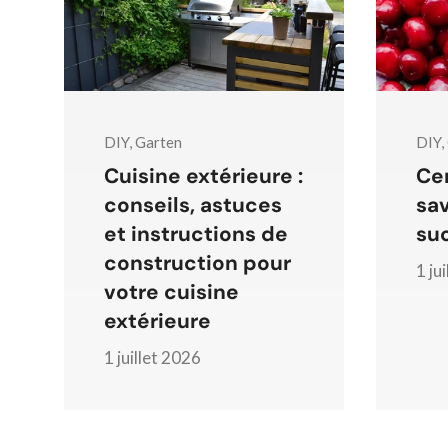
DIY, Garten
DIY,
Cuisine extérieure :
Cer
conseils, astuces
sav
et instructions de
su
construction pour
1 ju
votre cuisine
extérieure
1 juillet 2026