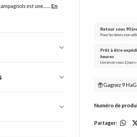
-campagnols est une......
En
Retour sous 90 jo
Pour les biens non util
Prêt à être expéd
heures
Livraison sous 2 jours
s
Gagnez 9 HaGa-
Numéro de produi
Partager: