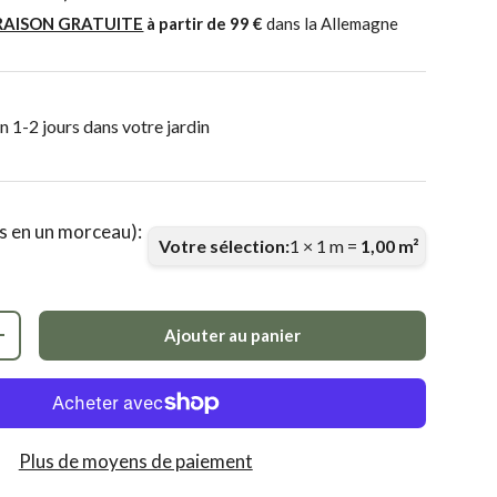
RAISON GRATUITE
à partir de 99 €
dans la Allemagne
n 1-2 jours dans votre jardin
ue de galerie
 8 dans la vue de galerie
arger l’image 9 dans la vue de galerie
Charger l’image 10 dans la vue de galerie
Charger l’image 11 dans la vue de gale
Charger l’image 12 dans l
s en un morceau):
Votre sélection:
1
×
1
m =
1,00
m²
Ajouter au panier
+
Plus de moyens de paiement