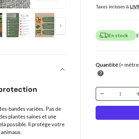
Taxes incluses &
LIV
Suivant
En stock
E
 de galerie
3 dans la vue de galerie
ger l’image 4 dans la vue de galerie
Charger l’image 5 dans la vue de galerie
Charger l’image 6 dans la vue de galerie
Charger l’image 7 dans la v
Charger l’image
Ch
Quantité
(= mètre
protection
Qté
-
ates-bandes variées. Pas de
des plantes saines et une
la possible. Il protège votre
x animaux.