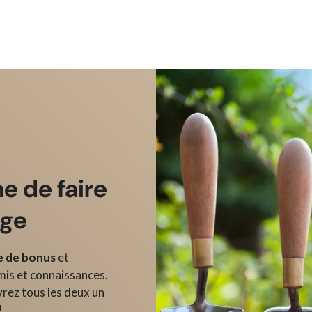
ne de faire
age
 de bonus
et
s et connaissances.
vrez tous les deux un
!