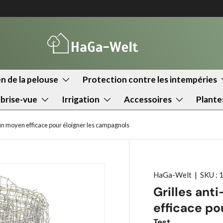
n de la pelouse
Protection contre les intempéries
 brise-vue
Irrigation
Accessoires
Plante
 un moyen efficace pour éloigner les campagnols
HaGa-Welt
|
SKU :
Grilles ant
efficace po
Test