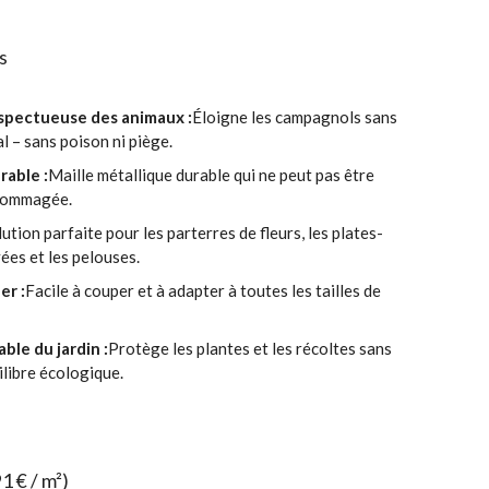
is
spectueuse des animaux :
Éloigne les campagnols sans
al – sans poison ni piège.
rable :
Maille métallique durable qui ne peut pas être
dommagée.
lution parfaite pour les parterres de fleurs, les plates-
ées et les pelouses.
er :
Facile à couper et à adapter à toutes les tailles de
ble du jardin :
Protège les plantes et les récoltes sans
ilibre écologique.
91 € / m²)