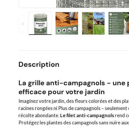
Précédent
Charger l’image 1 dans la vue de galerie
Charger l’image 2 dans la vue
Charger l’image 
Char
Description
La grille anti-campagnols - une 
efficace pour votre jardin
Imaginez votre jardin, des fleurs colorées et des pl
racines rongées ni Plus de campagnols – seulement 
récolte abondante.
Le filet anti-campagnols
rend ce
Protégez les plantes des campagnols sans nuire au