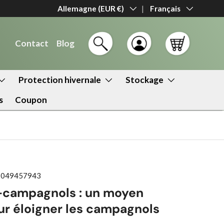
Livraison en 1 à 2 jours
Pays
Allemagne (EUR €)
Langue
Français
Contact
Blog
Recherche
Se connecter
Panier
Protection hivernale
Stockage
s
Coupon
1049457943
i-campagnols : un moyen
-
ur éloigner les campagnols