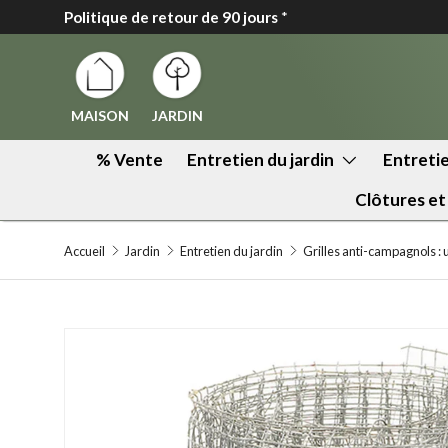
Politique de retour de 90 jours
*
↵
↵
↵
↵
Zum Inhalt springen
Zum Menü springen
Fußzeile springen
Barrierefreiheits-Widget öffnen
Aller au contenu
MAISON
JARDIN
% Vente
Entretien du jardin
Entretie
Clôtures et
Accueil
Jardin
Entretien du jardin
Grilles anti-campagnols :