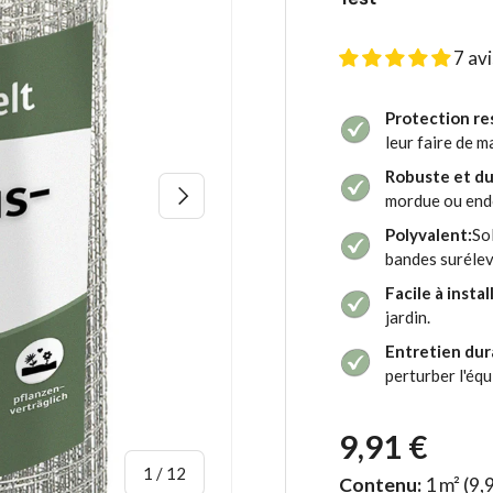
7 av
Protection re
leur faire de m
Robuste et du
Suivant
mordue ou en
Polyvalent:
So
bandes surélev
Facile à install
jardin.
Entretien dura
perturber l'équ
9,91 €
de
1
/
12
Contenu:
1 m²
(9,