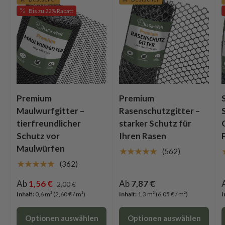
Bis zu 22% Rabatt
Premium
Premium
Maulwurfgitter –
Rasenschutzgitter –
tierfreundlicher
starker Schutz für
Schutz vor
Ihren Rasen
Maulwürfen
★★★★★
(562)
★★★★★
(362)
Ab
1,56 €
Ab
7,87 €
2,00 €
Inhalt:
0,6 m²
(2,60 € / m²)
Inhalt:
1,3 m²
(6,05 € / m²)
I
Optionen auswählen
Optionen auswählen