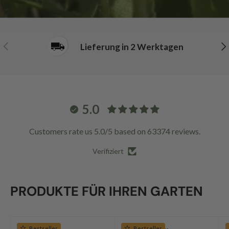
Vorherige
Nä
Lieferung in 2 Werktagen
5.0
Customers rate us 5.0/5 based on 63374 reviews.
Verifiziert
PRODUKTE FÜR IHREN GARTEN
Bestseller
Bestseller