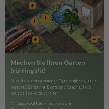
Einzelheiten anzeigen - Unkrautvlies 80 g/m
Einzelheiten anzeigen - Rasenmatte 
Einzelheiten anzeigen - Blumenwiesenmatt
Einzelheiten anzeigen - Premium Rasenschu
Einzelhei
Machen Sie Ihren Garten
frühlingsfit!
Sobald die ersten warmen Tage beginnen, ist der
perfekte Zeitpunkt, Beete und Rasen auf die
neue Saison vorzubereiten.
Mit ausgewählten Produkten wie