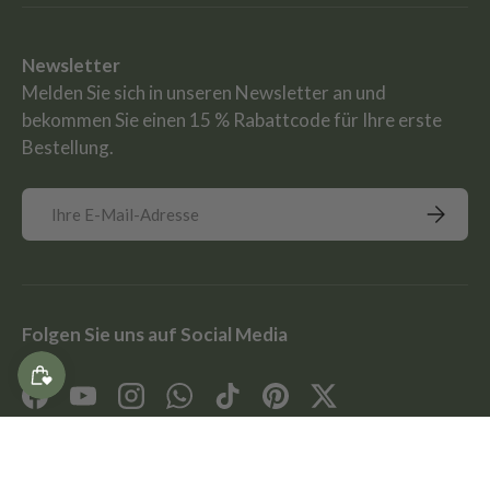
Newsletter
Melden Sie sich in unseren Newsletter an und
bekommen Sie einen 15 % Rabattcode für Ihre erste
Bestellung.
E-Mail
Abonnie
Folgen Sie uns auf Social Media
Facebook
YouTube
Instagram
WhatsApp
TikTok
Pinterest
Twitter
Zahlungsmethoden